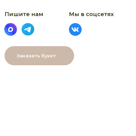
МЕНЮ
Главная
Каталог
О нас
Как заказать
Онлайн-витрина
Доставка
Контакты
ДАННЫЕ
ПОМОЩЬ
Связаться с нами
Пользовательское
соглашение
Рекомендации по уходу
Политика в⦁отношении
обработки персональных
данных
Договор оферты