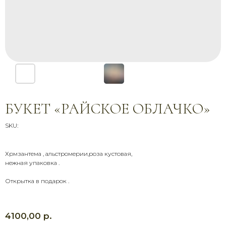
БУКЕТ «РАЙСКОЕ ОБЛАЧКО»
SKU:
Хрмзантема , альстромерии,роза кустовая,
СВЯЖИТЕСЬ С НАМИ
нежная упаковка .
Звоните, пишите, приезжайте —
Открытка в подарок .
мы всегда на связи и рады
помочь
+7 (900) 369-66-41
р.
4100,00
Адрес магазина
График работы