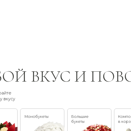
Й ВКУС И ПОВОД
Монобукеты
Большие
Композиции
букеты
в корзинах