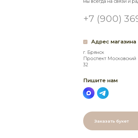
Адрес магазина
Гр
г. Брянск
Доставк
Проспект Московский
Самовы
32
кругло
Пишите нам
Мы в 
Заказать букет
МЕНЮ
ДАННЫЕ
Главная
Пользовательское соглашение
Каталог
Политика в⦁отношении
О нас
обработки персональных
данных
Как заказать
Онлайн-витрина
Договор оферты