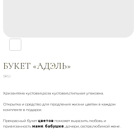
БУКЕТ «АДЭЛЬ»
SKU:
Хризантема кустовая,роза кустовая,стильная упаковка.
Открытка и средство для продления жизни цветам в каждом
СВЯЖИТЕСЬ С НАМИ
комплекте в подарок
Звоните, пишите, приезжайте —
Прекрасный букет
цветов
поможет выразить любовь и
мы всегда на связи и рады
привязанность
маме
,
бабушке
, дочери, сестре,любимой жене .
помочь
+7 (900) 369-66-41