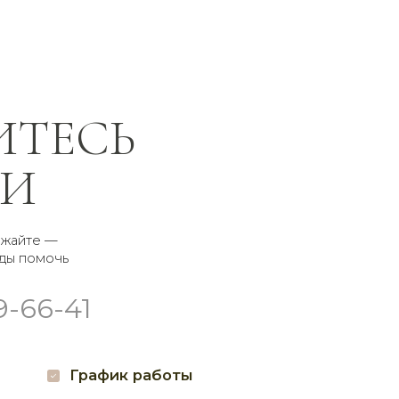
СЬ
афик работы
а с 8:00 до 21:00
воз
суточно
соцсетях