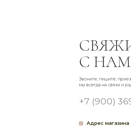
СВЯЖИТЕ
С НАМИ
Звоните, пишите, приезжайте —
мы всегда на связи и рады помочь
+7 (900) 369-66-41
Адрес магазина
Гр
г. Брянск
Доставк
Проспект Московский
Самовы
32 наш.
кругло
Пишите нам
Мы в 