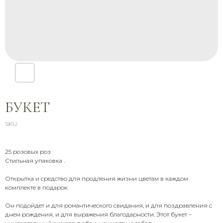
БУКЕТ
SKU:
25 розовых роз
Стильная упаковка .
Открытка и средство для продления жизни цветам в каждом
СВЯЖИТЕСЬ С НАМИ
комплекте в подарок
Он подойдет и для романтического свидания, и для поздравления с
Звоните, пишите, приезжайте —
мы всегда на связи и рады
днем рождения, и для выражения благодарности. Этот букет –
помочь