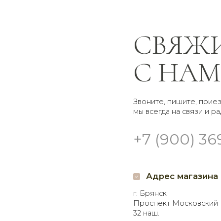
С НАМИ
Звоните, пишите, приезжайте —
мы всегда на связи и рады помочь
+7 (900) 369-66-41
Адрес магазина
Гр
г. Брянск
Доставк
Проспект Московский
Самовы
32 наш.
кругло
Пишите нам
Мы в 