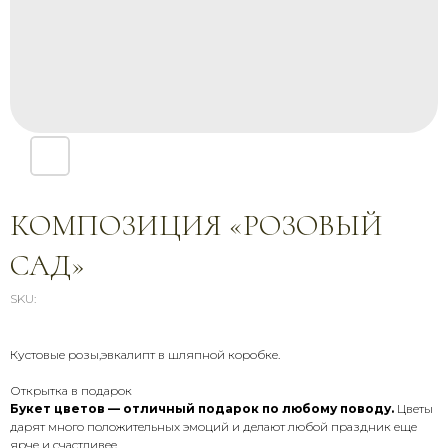
КОМПОЗИЦИЯ «РОЗОВЫЙ
САД»
SKU:
СВЯЖИТЕСЬ С НАМИ
Кустовые розы,эвкалипт в шляпной коробке.
Открытка в подарок
Звоните, пишите, приезжайте —
Букет цветов — отличный подарок по любому поводу.
Цветы
мы всегда на связи и рады
дарят много положительных эмоций и делают любой праздник еще
помочь
ярче и счастливее.