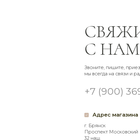
С НАМИ
Звоните, пишите, приезжайте —
мы всегда на связи и рады помочь
+7 (900) 369-66-41
Адрес магазина
Гр
г. Брянск
Доставк
Проспект Московский
Самовы
32 наш.
кругло
Пишите нам
Мы в 