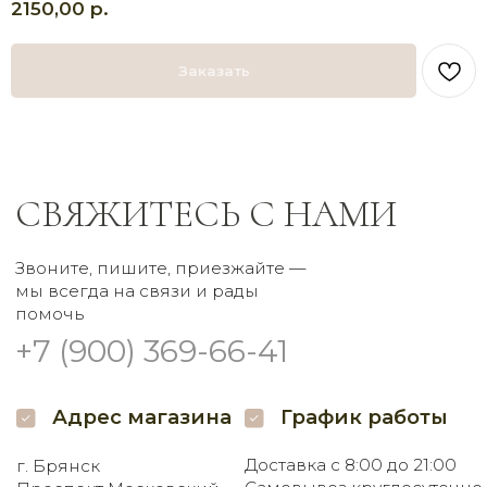
р.
2150,00
Адрес магазина
График работы
Доставка с 8:00 до 21:00
г. Брянск
Заказать
Самовывоз круглосуточно
Проспект Московский
32 наш.
Пишите нам
Мы в соцсетях
Заказать букет