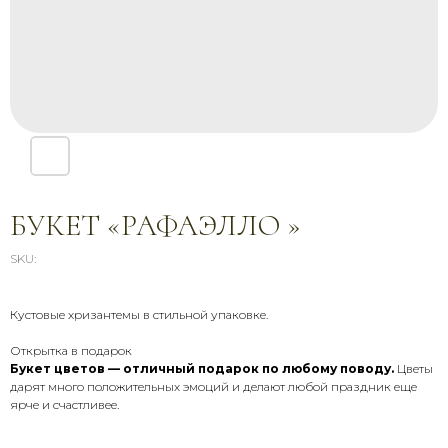
БУКЕТ «РАФАЭЛЛО »
SKU:
Кустовые хризантемы в стильной упаковке.
СВЯЖИТЕСЬ С НАМИ
Открытка в подарок
Букет цветов — отличный подарок по любому поводу.
Цветы
Звоните, пишите, приезжайте —
мы всегда на связи и рады
дарят много положительных эмоций и делают любой праздник еще
помочь
ярче и счастливее.
+7 (900) 369-66-41