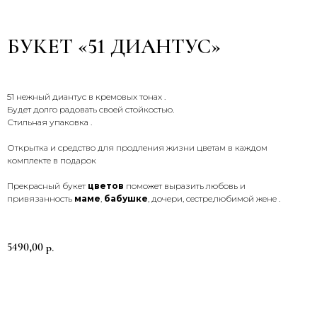
БУКЕТ «51 ДИАНТУС»
51 нежный диантус в кремовых тонах .
Будет долго радовать своей стойкостью.
Стильная упаковка .
Открытка и средство для продления жизни цветам в каждом
комплекте в подарок
СВЯЖИТЕСЬ С НАМИ
Прекрасный букет
цветов
поможет выразить любовь и
привязанность
маме
,
бабушке
, дочери, сестре,любимой жене .
Звоните, пишите, приезжайте —
мы всегда на связи и рады
помочь
+7 (900) 369-66-41
5490,00
р.
Адрес магазина
График работы
Заказать
Доставка с 8:00 до 21:00
г. Брянск
Самовывоз круглосуточно
Проспект Московский