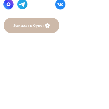
МЕНЮ
Главная
Каталог
О нас
Как заказать
Онлайн-витрина
Доставка
Контакты
ДАННЫЕ
ПОМОЩЬ
Связаться с нами
Пользовательское
соглашение
Рекомендации по уходу
Политика в⦁отношении
обработки персональных
данных
Договор оферты
Разработчик сайта
Deford