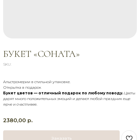
БУКЕТ «СОНАТА»
SKU:
Альстромерии в стильной упаковке.
СВЯЖИТЕСЬ С НАМИ
Открытка в подарок
Букет цветов — отличный подарок по любому поводу.
Цветы
дарят много положительных эмоций и делают любой праздник еще
Звоните, пишите, приезжайте —
мы всегда на связи и рады
ярче и счастливее.
помочь
+7 (900) 369-66-41
р.
2380,00
Адрес магазина
График работы
Заказать
Доставка с 8:00 до 21:00
г. Брянск