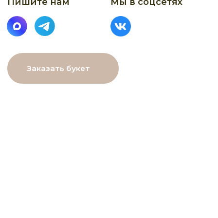
МЕНЮ
Главная
Каталог
О нас
Как заказать
Онлайн-витрина
Доставка
Контакты
ДАННЫЕ
ПОМОЩЬ
Связаться с нами
Пользовательское
соглашение
Рекомендации по уходу
Политика в⦁отношении
обработки персональных
данных
Договор оферты