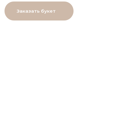
МЕНЮ
Главная
Каталог
О нас
Как заказать
Онлайн-витрина
Доставка
Контакты
ДАННЫЕ
ПОМОЩЬ
Связаться с нами
Пользовательское
соглашение
Рекомендации по уходу
Политика в⦁отношении
обработки персональных
данных
Договор оферты
Разработчик сайта
Deford