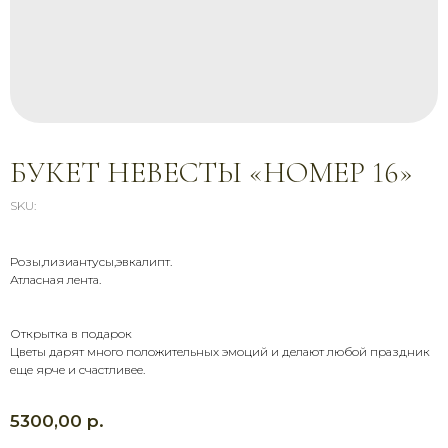
БУКЕТ НЕВЕСТЫ «НОМЕР 16»
SKU:
Розы,лизиантусы,эвкалипт.
Атласная лента.
СВЯЖИТЕСЬ С НАМИ
Открытка в подарок
Звоните, пишите, приезжайте —
Цветы дарят много положительных эмоций и делают любой праздник
мы всегда на связи и рады
еще ярче и счастливее.
помочь
+7 (900) 369-66-41
р.
5300,00
Адрес магазина
График работы