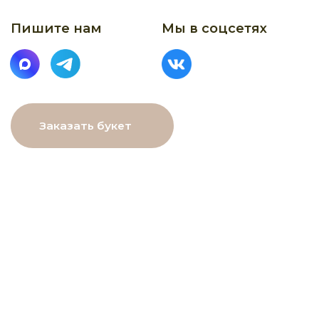
МЕНЮ
Главная
Каталог
О нас
Как заказать
Онлайн-витрина
Доставка
Контакты
ДАННЫЕ
ПОМОЩЬ
Связаться с нами
Пользовательское
соглашение
Рекомендации по уходу
Политика в⦁отношении
обработки персональных
данных
Договор оферты