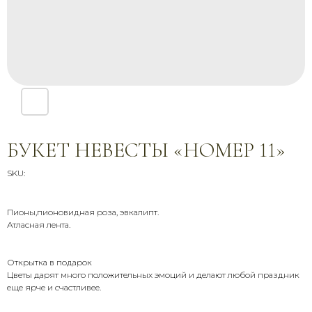
БУКЕТ НЕВЕСТЫ «НОМЕР 11»
SKU:
Пионы,пионовидная роза, эвкалипт.
Атласная лента.
СВЯЖИТЕСЬ С НАМИ
Звоните, пишите, приезжайте —
Открытка в подарок
мы всегда на связи и рады
Цветы дарят много положительных эмоций и делают любой праздник
помочь
еще ярче и счастливее.
+7 (900) 369-66-41