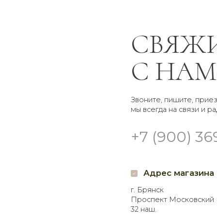
С НАМИ
Звоните, пишите, приезжайте —
мы всегда на связи и рады помочь
+7 (900) 369-66-41
Адрес магазина
Гр
г. Брянск
Доставк
Проспект Московский
Самовы
32 наш.
кругло
Пишите нам
Мы в 