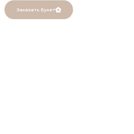
МЕНЮ
Главная
Каталог
О нас
Как заказать
Онлайн-витрина
Доставка
Контакты
ДАННЫЕ
ПОМОЩЬ
Связаться с нами
Пользовательское
соглашение
Рекомендации по уходу
Политика в⦁отношении
обработки персональных
данных
Договор оферты
Разработчик сайта
Deford