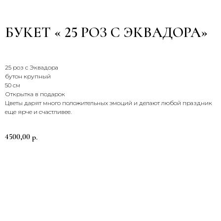
БУКЕТ « 25 РОЗ С ЭКВАДОРА»
25 роз с Эквадора
бутон крупный
50 см
Открытка в подарок
СВЯЖИТЕСЬ С НАМИ
Цветы дарят много положительных эмоций и делают любой праздник
еще ярче и счастливее.
Звоните, пишите, приезжайте —
мы всегда на связи и рады
помочь
4500,00
р.
+7 (900) 369-66-41
Заказать
Адрес магазина
График работы
Доставка с 8:00 до 21:00
г. Брянск
Самовывоз круглосуточно
Проспект Московский
32 наш.
Пишите нам
Мы в соцсетях