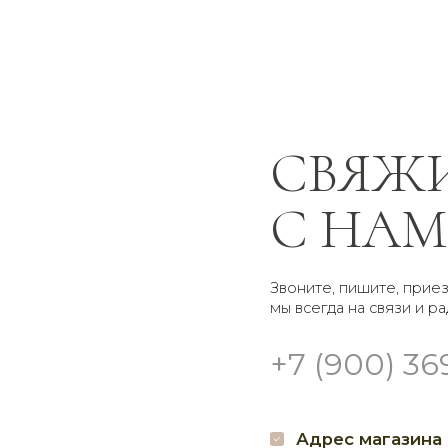
СВЯЖИТЕ
С НАМИ
Звоните, пишите, приезжайте —
мы всегда на связи и рады помочь
+7 (900) 369-66-41
Адрес магазина
Гр
г. Брянск
Доставк
Проспект Московский
Самовы
32 наш.
кругло
Пишите нам
Мы в 