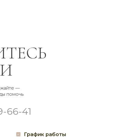
СЬ
афик работы
а с 8:00 до 21:00
воз
суточно
соцсетях