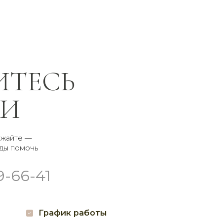
СЬ
афик работы
а с 8:00 до 21:00
воз
суточно
соцсетях