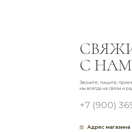
СВЯЖИТЕ
С НАМИ
Звоните, пишите, приезжайте —
мы всегда на связи и рады помочь
+7 (900) 369-66-41
Адрес магазина
Гр
г. Брянск
Доставк
Проспект Московский
Самовы
32 наш.
кругло
Пишите нам
Мы в 